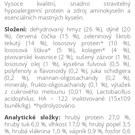
Vysoce kvalitní, snadno stravitelný
hypoalergenní protein a zdroj aminokyselin a
esenciálních mastných kyselin.
Složení:
dehydrovaný hmyz (26 %), dýně (20
%), červená čočka (15 %), zeleninový škrob
tekutý (14 %), lososový protein* (10 %),
lososová šťáva* (5 %), kolagen* (4 %),
pivovarské kvasnice (2 %), sušený zázvor (1 %),
lososový olej (1 %), kyselina fulvová (0,5 %),
polyfenoly a flavonoidy (0,2 %), juka schidigera
(0,2 %), mannan-oligosacharidy (0,2 %),
minerály, frukto-oligosacharidy (0,1 %), výtažek
z cukrového melounu (0,01 %), Lactobacillus
acidophilus HA – 122 inaktivované (15x109
buněk/kg). *hydrolyzováno.
Analytické složky:
hrubý protein 27,0 %,
hrubý tuk 6,0 %, vlhkost 17,0 %, hrubý popel 3,5
%, hrubá vláknina 1,0 %, vápník 0,9 %, fosfor 0,6