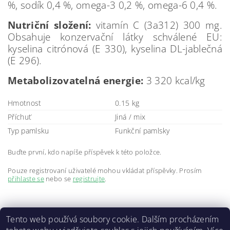
%, sodík 0,4 %, omega-3 0,2 %, omega-6 0,4 %.
Nutriční složení:
vitamín C (3a312) 300 mg.
Obsahuje konzervační látky schválené EU:
kyselina citrónová (E 330), kyselina DL-jablečná
(E 296).
Metabolizovatelná energie:
3 320 kcal/kg
Hmotnost
0.15 kg
Příchuť
Jiná / mix
Typ pamlsku
Funkční pamlsky
Buďte první, kdo napíše příspěvek k této položce.
Pouze registrovaní uživatelé mohou vkládat příspěvky. Prosím
přihlaste se
nebo se
registrujte
.
Tento web používá soubory cookie. Dalším procházením