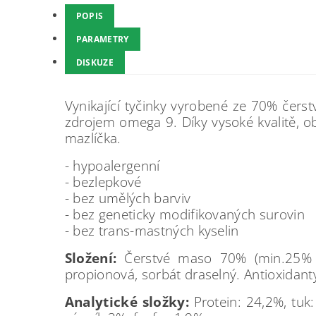
POPIS
PARAMETRY
DISKUZE
Vynikající tyčinky vyrobené ze 70% čer
zdrojem omega 9. Díky vysoké kvalitě, 
mazlíčka.
- hypoalergenní
- bezlepkové
- bez umělých barviv
- bez geneticky modifikovaných surovin
- bez trans-mastných kyselin
Složení:
Čerstvé maso 70% (min.25% špa
propionová, sorbát draselný. Antioxidanty
Analytické složky:
Protein: 24,2%, tuk: