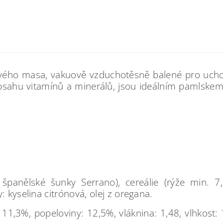
stvého masa, vakuově vzduchotěsně balené pro uchov
obsahu vitamínů a minerálů, jsou ideálním pamlske
nělské šunky Serrano), cereálie (rýže min. 7,5%
: kyselina citrónová, olej z oregana.
 11,3%, popeloviny: 12,5%, vláknina: 1,48, vlhkost