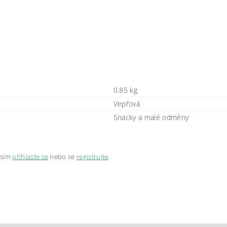
0.85 kg
Vepřová
Snacky a malé odměny
osím
přihlaste se
nebo se
registrujte
.