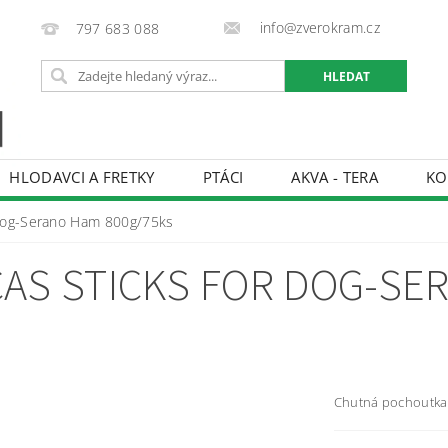
info@zverokram.cz
797 683 088
HLODAVCI A FRETKY
PTÁCI
AKVA - TERA
KO
BCHODNÍ PODMÍNKY
PODMÍNKY OCHRANY OSOBNÍCH 
 Dog-Serano Ham 800g/75ks
AS STICKS FOR DOG-SE
Chutná pochoutka 