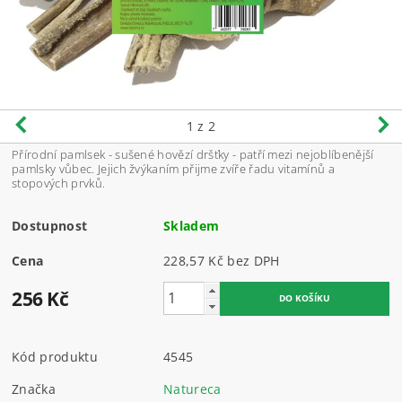
1
z 2
Přírodní pamlsek - sušené hovězí dršťky - patří mezi nejoblíbenější
pamlsky vůbec. Jejich žvýkaním přijme zvíře řadu vitamínů a
stopových prvků.
Dostupnost
Skladem
Cena
228,57 Kč bez DPH
256 Kč
Kód produktu
4545
Značka
Natureca