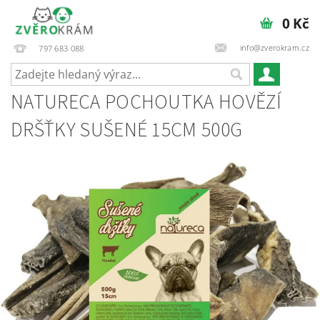
0 Kč
info@zverokram.cz
797 683 088
NATURECA POCHOUTKA HOVĚZÍ
DRŠŤKY SUŠENÉ 15CM 500G