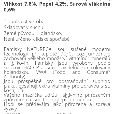
Vlhkost 7,8%, Popel 4,2%, Surová vláknina
0,6%
Trvanlivost viz obal.
Skladovat v suchu.
Země původu: Holandsko.
Není určeno k lidské spotřebě.
Pamlsky NATURECA jsou sušené moderní
technologií při teplotě 90°C, což umožňuje
zachování velkého množství vitamínů, minerálů
a bílkovin. Pamlsky jsou vyrobeny podle
směrnic HACCP a jsou pravidelně kontrolovány
holandskou VWA (Food and Consumer
Authority).
Jsou prospěšné pro odstraňování zubního
plaku, obsahují extra vitamíny pro zdravou srst,
kosti, oči.
Vašeho mazlíčka udržují aktivního přirozeným
způsobem a jsou tou nejlepší odměnou.
Hodí se především jako přirozená a zdravá
výživy.