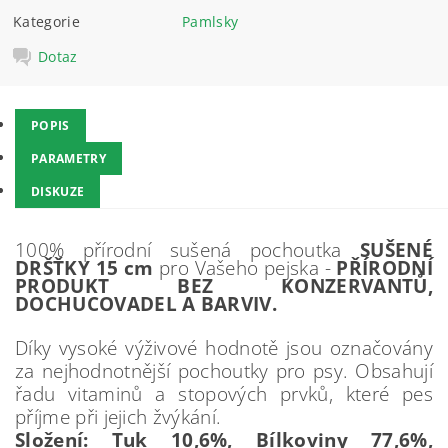
Kategorie
Pamlsky
Dotaz
POPIS
PARAMETRY
DISKUZE
100% přírodní sušená pochoutka
SUŠENÉ
DRŠŤKY 15 cm
pro Vašeho pejska -
PŘÍRODNÍ
PRODUKT BEZ KONZERVANTŮ,
DOCHUCOVADEL A BARVIV.
Díky vysoké výživové hodnotě jsou označovány
za nejhodnotnější pochoutky pro psy. Obsahují
řadu vitaminů a stopových prvků, které pes
příjme při jejich žvýkání.
Složení: Tuk 10,6%, Bílkoviny 77,6%,