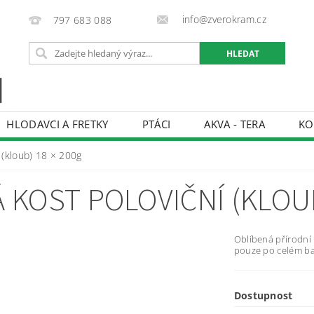
info@zverokram.cz
797 683 088
HLODAVCI A FRETKY
PTÁCI
AKVA - TERA
KO
BCHODNÍ PODMÍNKY
PODMÍNKY OCHRANY OSOBNÍCH 
 (kloub) 18 × 200g
KOST POLOVIČNÍ (KLOUB
Oblíbená přírodní
pouze po celém ba
Dostupnost