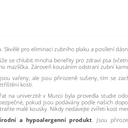
. Skvělé pro eliminaci zubního plaku a posílení dásn
e se chlubit mnoha benefity pro zdraví psa (včetně
ího mazlíčka. Zároveň kousáním odstraní zubní kam
sou vařeny, ale jsou přirozeně sušeny, tím se zach
říštění kosti.
ířat na univerzitě v Murcii byla provedla studie o
sy bezpečné, pokud jsou podávány podle našich dopo
raňte malé kousky. Nikdy nedávejte zvířeti kost menš
írodní a hypoalergenní produkt
. Jsou přiro