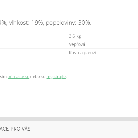
4%, vlhkost: 19%, popeloviny: 30%.
3.6 kg
Vepřová
Kosti a paroží
osím
přihlaste se
nebo se
registrujte
.
ACE PRO VÁS