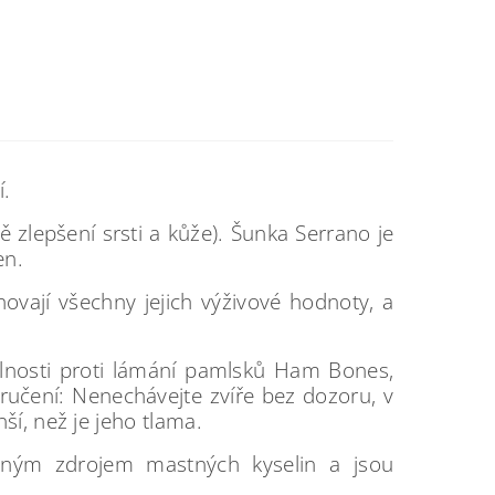
í.
 zlepšení srsti a kůže). Šunka Serrano je
en.
ovají všechny jejich výživové hodnoty, a
dolnosti proti lámání pamlsků Ham Bones,
ručení: Nenechávejte zvíře bez dozoru, v
í, než je jeho tlama.
zeným zdrojem mastných kyselin a jsou