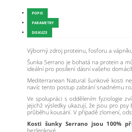
POPIS
PARAMETRY
DISKUZE
Výborný zdroj proteinu, fosforu a vápníku
Šunka Serrano je bohatá na protein a můž
ideální pro posílení dásní vašeho domác
Mediterranean Natural šunkové kosti nej
navíc tento postup zabrání snadnému rozt
Ve spolupráci s oddělením fyziologie zv
jejichž výsledky ukazují, že jsou pro p
průběhu kousání. V případě zlomení, odst
Kosti šunky Serrano jsou 100% př
bezlepkové.