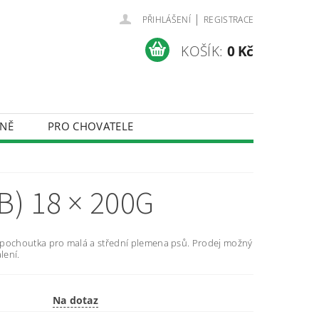
|
PŘIHLÁŠENÍ
REGISTRACE
KOŠÍK:
0 Kč
NĚ
PRO CHOVATELE
ÚDAJŮ
) 18 × 200G
 pochoutka pro malá a střední plemena psů. Prodej možný
lení.
Na dotaz