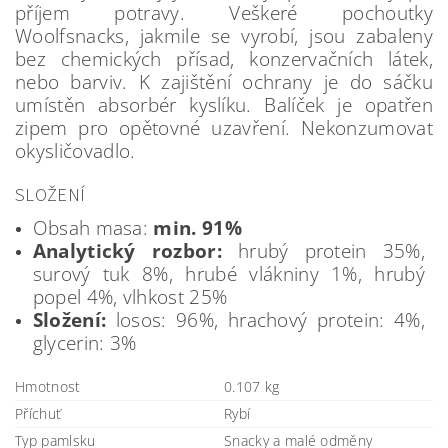
příjem potravy. Veškeré pochoutky
Woolfsnacks, jakmile se vyrobí, jsou zabaleny
bez chemických přísad, konzervačních látek,
nebo barviv. K zajištění ochrany je do sáčku
umístěn absorbér kyslíku. Balíček je opatřen
zipem pro opětovné uzavření. Nekonzumovat
okysličovadlo.
SLOŽENÍ
Obsah masa:
min. 91%
Analytický rozbor:
hrubý protein 35%,
surový tuk 8%, hrubé vlákniny 1%, hrubý
popel 4%, vlhkost 25%
Složení:
losos: 96%, hrachový protein: 4%,
glycerin: 3%
Hmotnost
0.107 kg
Příchuť
Rybí
Typ pamlsku
Snacky a malé odměny