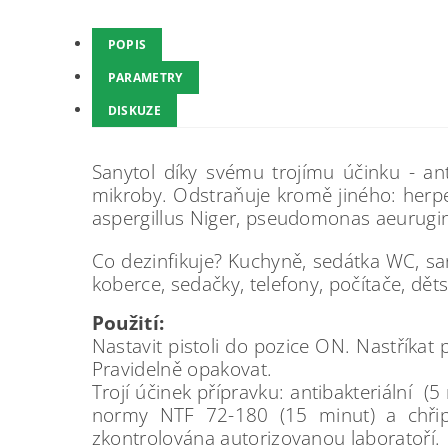
POPIS
PARAMETRY
DISKUZE
Sanytol díky svému trojímu účinku - ant
mikroby. Odstraňuje kromě jiného: herpes,
aspergillus Niger, pseudomonas aeurugino
Co dezinfikuje? Kuchyně, sedátka WC, sani
koberce, sedačky, telefony, počítače, dě
Použití:
Nastavit pistoli do pozice ON. Nastříkat
Pravidelně opakovat.
Trojí účinek přípravku: antibakteriální 
normy NTF 72-180 (15 minut) a chři
zkontrolována autorizovanou laboratoří.