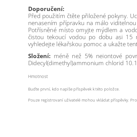
Doporučení:
Před použitím čtěte přiložené pokyny. Uc
nenasením přípravku na málo viditelnou 
Potřísněné místo omyjte mýdlem a vodou
čistou tekoucí vodou po dobu asi 15 mi
vyhledejte lékařskou pomoc a ukažte ten
Složení:
méně než 5% neiontové povrcho
Didecyl(dimethyl)ammonium chlorid 10.
Hmotnost
Buďte první, kdo napíše příspěvek k této položce.
Pouze registrovaní uživatelé mohou vkládat příspěvky. Pr