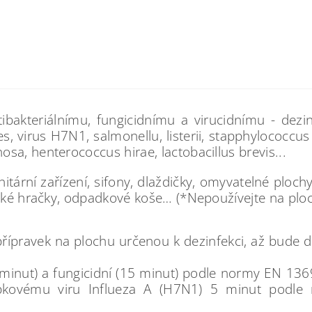
ibakteriálnímu, fungicidnímu a virucidnímu - dezin
 virus H7N1, salmonellu, listerii, stapphylococcus 
sa, henterococcus hirae, lactobacillus brevis...
tární zařízení, sifony, dlaždičky, omyvatelné ploch
tské hračky, odpadkové koše… (*Nepoužívejte na ploch
 přípravek na plochu určenou k dezinfekci, až bude 
(5 minut) a fungicidní (15 minut) podle normy EN 136
pkovému viru Influeza A (H7N1) 5 minut podle