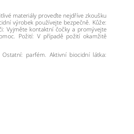
tlivé materiály proveďte nejdříve zkoušku
cidní výrobek používejte bezpečně. Kůže:
i: Vyjměte kontaktní čočky a promývejte
omoc. Požití: V případě požití okamžitě
statní: parfém. Aktivní biocidní látka: