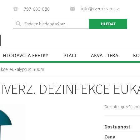
info@zverokram.cz
797 683 088
HLODAVCI A FRETKY
PTÁCI
AKVA - TERA
KO
BCHODNÍ PODMÍNKY
PODMÍNKY OCHRANY OSOBNÍCH 
fekce eukalyptus 500ml
NIVERZ. DEZINFEKCE EU
Dezinfikuje všechny
Dostupnost
Cena