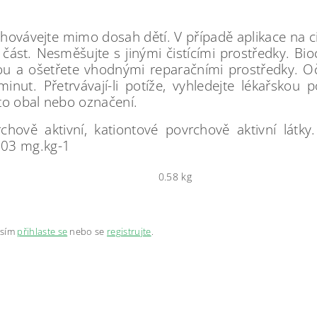
hovávejte mimo dosah dětí. V případě aplikace na ci
část. Nesměšujte s jinými čistícími prostředky. Bio
 a ošetřete vhodnými reparačními prostředky. Oč
nut. Přetrvávají-li potíže, vyhledejte lékařskou p
to obal nebo označení.
vě aktivní, kationtové povrchově aktivní látky. O
103 mg.kg-1
0.58 kg
osím
přihlaste se
nebo se
registrujte
.