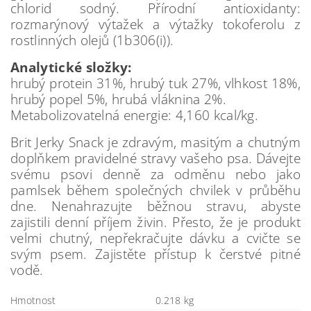
chlorid sodný. Přírodní antioxidanty:
rozmarýnový výtažek a výtažky tokoferolu z
rostlinných olejů (1b306(i)).
Analytické složky:
hrubý protein 31%, hrubý tuk 27%, vlhkost 18%,
hrubý popel 5%, hrubá vláknina 2%.
Metabolizovatelná energie: 4,160 kcal/kg.
Brit Jerky Snack je zdravým, masitým a chutným
doplňkem pravidelné stravy vašeho psa. Dávejte
svému psovi denně za odměnu nebo jako
pamlsek během společných chvilek v průběhu
dne. Nenahrazujte běžnou stravu, abyste
zajistili denní příjem živin. Přesto, že je produkt
velmi chutný, nepřekračujte dávku a cvičte se
svým psem. Zajistěte přístup k čerstvé pitné
vodě.
Hmotnost
0.218 kg