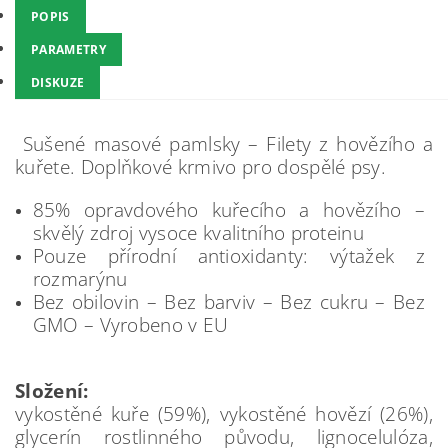
POPIS
PARAMETRY
DISKUZE
Sušené masové pamlsky – Filety z hovězího a
kuřete. Doplňkové krmivo pro dospělé psy.
85% opravdového kuřecího a hovězího –
skvělý zdroj vysoce kvalitního proteinu
Pouze přírodní antioxidanty: výtažek z
rozmarýnu
Bez obilovin – Bez barviv – Bez cukru – Bez
GMO – Vyrobeno v EU
Složení:
vykostěné kuře (59%), vykostěné hovězí (26%),
glycerín rostlinného původu, lignocelulóza,