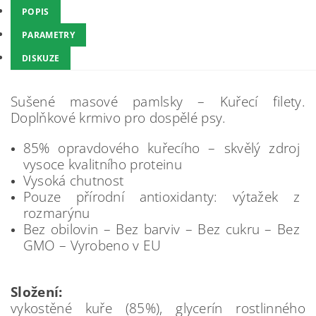
POPIS
PARAMETRY
DISKUZE
Sušené masové pamlsky – Kuřecí filety.
Doplňkové krmivo pro dospělé psy.
85% opravdového kuřecího – skvělý zdroj
vysoce kvalitního proteinu
Vysoká chutnost
Pouze přírodní antioxidanty: výtažek z
rozmarýnu
Bez obilovin – Bez barviv – Bez cukru – Bez
GMO – Vyrobeno v EU
Složení:
vykostěné kuře (85%), glycerín rostlinného