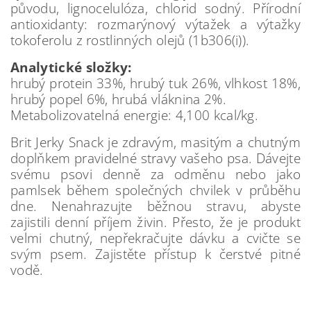
původu, lignocelulóza, chlorid sodný. Přírodní
antioxidanty: rozmarýnový výtažek a výtažky
tokoferolu z rostlinných olejů (1b306(i)).
Analytické složky:
hrubý protein 33%, hrubý tuk 26%, vlhkost 18%,
hrubý popel 6%, hrubá vláknina 2%.
Metabolizovatelná energie: 4,100 kcal/kg.
Brit Jerky Snack je zdravým, masitým a chutným
doplňkem pravidelné stravy vašeho psa. Dávejte
svému psovi denně za odměnu nebo jako
pamlsek během společných chvilek v průběhu
dne. Nenahrazujte běžnou stravu, abyste
zajistili denní příjem živin. Přesto, že je produkt
velmi chutný, nepřekračujte dávku a cvičte se
svým psem. Zajistěte přístup k čerstvé pitné
vodě.