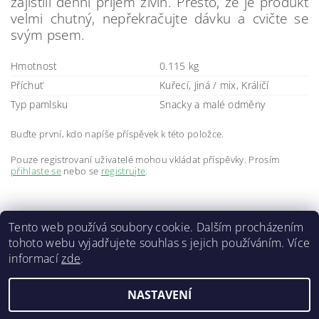
zajistili denní příjem živin. Přesto, že je produkt
velmi chutný, nepřekračujte dávku a cvičte se
svým psem.
Hmotnost
0.115 kg
Příchuť
Kuřecí, Jiná / mix, Králičí
Typ pamlsku
Snacky a malé odměny
Buďte první, kdo napíše příspěvek k této položce.
Pouze registrovaní uživatelé mohou vkládat příspěvky. Prosím
přihlaste se
nebo se
registrujte
.
Tento web používá soubory cookie. Dalším procházením
tohoto webu vyjadřujete souhlas s jejich používáním. Více
informací
zde
.
Doprava a platba
|
GDPR
|
Obchodní podmínky
|
Kontakty
NASTAVENÍ
2026 ©
ZVĚROKRÁM
, všechna práva vyhrazena