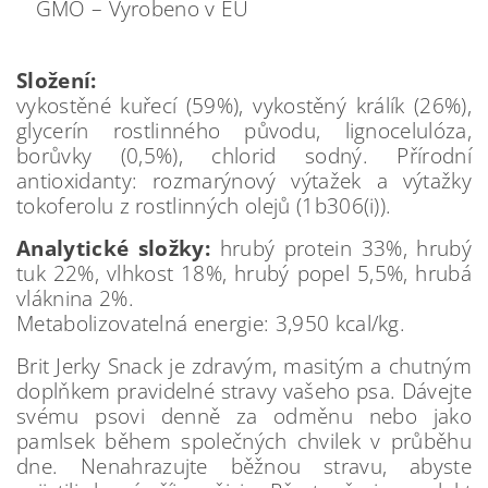
GMO – Vyrobeno v EU
Složení:
vykostěné kuřecí (59%), vykostěný králík (26%),
glycerín rostlinného původu, lignocelulóza,
borůvky (0,5%), chlorid sodný. Přírodní
antioxidanty: rozmarýnový výtažek a výtažky
tokoferolu z rostlinných olejů (1b306(i)).
Analytické složky:
hrubý protein 33%, hrubý
tuk 22%, vlhkost 18%, hrubý popel 5,5%, hrubá
vláknina 2%.
Metabolizovatelná energie: 3,950 kcal/kg.
Brit Jerky Snack je zdravým, masitým a chutným
doplňkem pravidelné stravy vašeho psa. Dávejte
svému psovi denně za odměnu nebo jako
pamlsek během společných chvilek v průběhu
dne. Nenahrazujte běžnou stravu, abyste