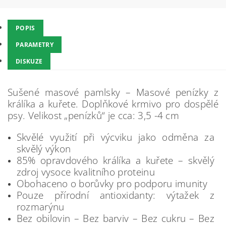
POPIS
PARAMETRY
DISKUZE
Sušené masové pamlsky – Masové penízky z
králíka a kuřete. Doplňkové krmivo pro dospělé
psy. Velikost „penízků“ je cca: 3,5 -4 cm
Skvělé využití při výcviku jako odměna za
skvělý výkon
85% opravdového králíka a kuřete – skvělý
zdroj vysoce kvalitního proteinu
Obohaceno o borůvky pro podporu imunity
Pouze přírodní antioxidanty: výtažek z
rozmarýnu
Bez obilovin – Bez barviv – Bez cukru – Bez