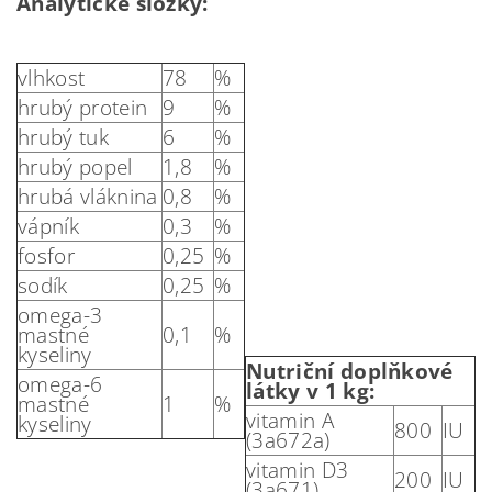
Analytické složky:
vlhkost
78
%
hrubý protein
9
%
hrubý tuk
6
%
hrubý popel
1,8
%
hrubá vláknina
0,8
%
vápník
0,3
%
fosfor
0,25
%
sodík
0,25
%
omega-3
mastné
0,1
%
kyseliny
Nutriční doplňkové
omega-6
látky v 1 kg:
mastné
1
%
vitamin A
kyseliny
800
IU
(3a672a)
vitamin D3
200
IU
(3a671)