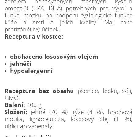
zdrojem nenasycených mastných kyselin
omega-3 (EPA, DHA) potřebných pro vývoj a
funkci mozku, na podporu fyziologické funkce
kůže a srsti a jejich kvality. Mají také
protizánětlivý účinek.
Receptura v kostce:
obohaceno lososovým olejem
jehněčí
hypoalergenní
Receptura bez obsahu
pšenice, lepku, sóji,
GMO
Balení:
400 g
Složení:
jehně (70 %), rýže (4 %), hrachová
mouka, lignocelulóza, lososový olej (1 %),
uhličitan vápenatý.