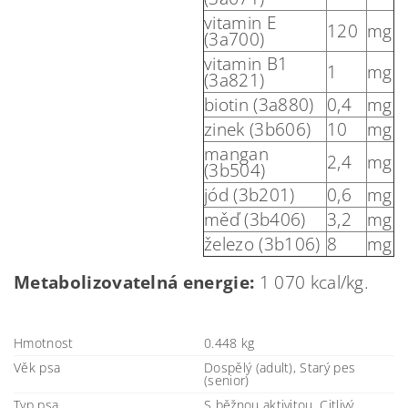
vitamin E
120
mg
(3a700)
vitamin B1
1
mg
(3a821)
biotin (3a880)
0,4
mg
zinek (3b606)
10
mg
mangan
2,4
mg
(3b504)
jód (3b201)
0,6
mg
měď (3b406)
3,2
mg
železo (3b106)
8
mg
Metabolizovatelná energie:
1 070 kcal/kg.
Hmotnost
0.448 kg
Věk psa
Dospělý (adult), Starý pes
(senior)
Typ psa
S běžnou aktivitou, Citlivý