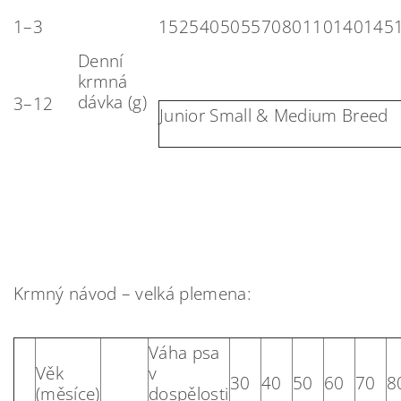
1–3
15
25
40
50
55
70
80
110
140
145
Denní
krmná
dávka (g)
3–12
Junior Small & Medium Breed
Krmný návod – velká plemena:
Váha psa
Věk
v
30
40
50
60
70
8
(měsíce)
dospělosti