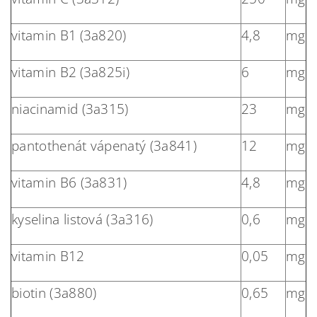
vitamin B1
(3a820)
4,8
mg
vitamin B2
(3a825i)
6
mg
niacinamid (3a315)
23
mg
pantothenát vápenatý (3a841)
12
mg
vitamin B6 (3a831)
4,8
mg
kyselina listová (3a316)
0,6
mg
vitamin B12
0,05
mg
biotin (3a880)
0,65
mg