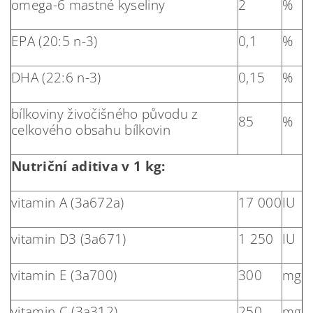
omega-6 mastné kyseliny
2
%
EPA (20:5 n-3)
0,1
%
DHA (22:6 n-3)
0,15
%
bílkoviny živočišného původu z
85
%
celkového obsahu bílkovin
Nutriční aditiva v 1 kg:
vitamin A (3a672a)
17 000
IU
vitamin D3 (3a671)
1 250
IU
vitamin E (3a700)
300
mg
vitamin C (3a312)
250
mg