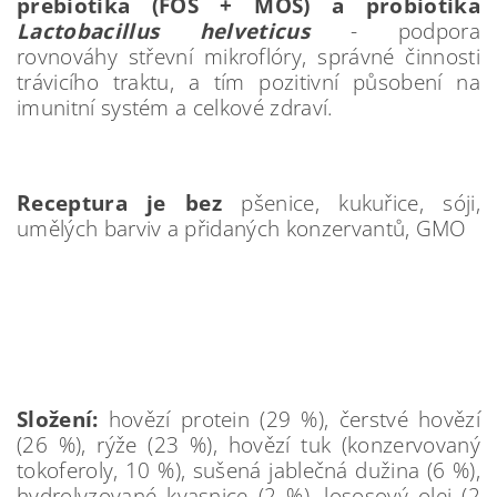
prebiotika (FOS + MOS) a probiotika
Lactobacillus helveticus
- podpora
rovnováhy střevní mikroflóry, správné činnosti
trávicího traktu, a tím pozitivní působení na
imunitní systém a celkové zdraví.
Receptura je bez
pšenice, kukuřice, sóji,
umělých barviv a přidaných konzervantů, GMO
Složení:
hovězí protein (29 %), čerstvé hovězí
(26 %), rýže (23 %), hovězí tuk (konzervovaný
tokoferoly, 10 %), sušená jablečná dužina (6 %),
hydrolyzované kvasnice (2 %), lososový olej (2