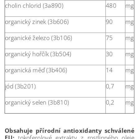
cholin chlorid (3a890)
480
mg
organický zinek (3b606)
90
mg
organické železo (3b106)
75
mg
organický hořčík (3b504)
30
mg
organická měď (3b406)
14
mg
jód (3b201)
0,7
mg
organický selen (3b810)
0,2
mg
Obsahuje přírodní antioxidanty schválené
EU:
tokoferolové extrakty z rostlinného oleje