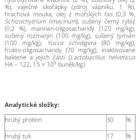
%), vaječné skořápky (zdroj vápníku, 1 %),
hrachová mouka, olej z mořských řas (0,3 %,
Schizochytrium limacinum
), sušený černý rybíz
(0,2 %), mannan-oligosacharidy (120 mg/kg),
sušený rozmarýn (100 mg/kg), sušený tymián
(100 mg/kg),
Yucca schidigera
(80 mg/kg),
frukto-oligosacharidy (70 mg/kg), inaktivované
bakterie a jejich části (
Lactobacillus helveticus
9
HA – 122, 15 × 10
buněk/kg).
Analytické složky:
hrubý protein
30
%
hrubý tuk
17
%