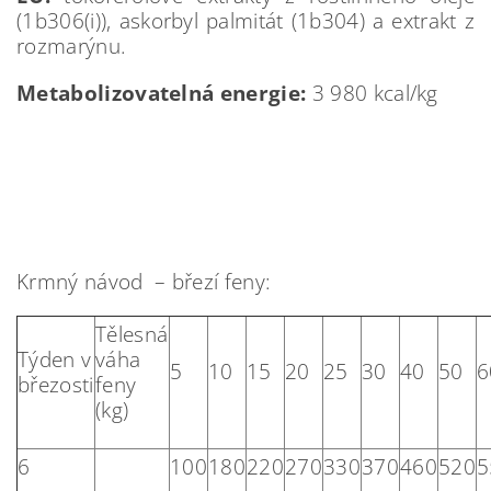
(1b306(i)), askorbyl palmitát (1b304) a extrakt z
rozmarýnu.
Metabolizovatelná energie:
3 980 kcal/kg
Krmný návod – březí feny:
Tělesná
Týden v
váha
5
10
15
20
25
30
40
50
6
březosti
feny
(kg)
6
100
180
220
270
330
370
460
520
5