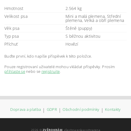
Hmotnost
2.564 kg
Velikost psa
Mini a malá plemena, Střední
plemena, Velká a obří plemena
Věk psa
Štěně (puppy)
Typ psa
S běžnou aktivitou
Příchuť
Hovězí
Buďte první, kdo napíše příspěvek k této položce.
Pouze registrovaní uživatelé mohou vkládat příspěvky. Prosím
přihlaste se
nebo se
registrujte
.
Doprava a platba
|
GDPR
|
Obchodní podmínky
|
Kontakty
2026 ©
ZVĚROKRÁM
, všechna práva vyhrazena