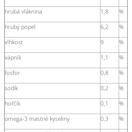
hrubá vláknina
1,8
%
hrubý popel
6,2
%
vlhkost
9
%
vápník
1,1
%
fosfor
0,8
%
sodík
0,2
%
hořčík
0,1
%
omega-3 mastné kyseliny
0,3
%