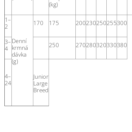
(kg)
1–
170
175
200
230
250
255
300
2
Denní
3–
250
270
280
320
330
380
krmná
4
dávka
(g)
4–
Junior
24
Large
Breed