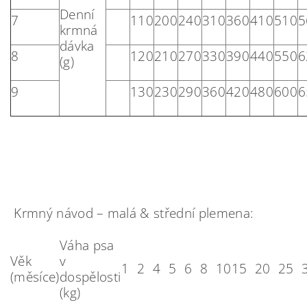
Denní
7
110
200
240
310
360
410
510
5
krmná
dávka
8
120
210
270
330
390
440
550
6
(g)
9
130
230
290
360
420
480
600
6
Krmný návod – malá & střední plemena:
Váha psa
Věk
v
1
2
4
5
6
8
10
15
20
25
(měsíce)
dospělosti
(kg)