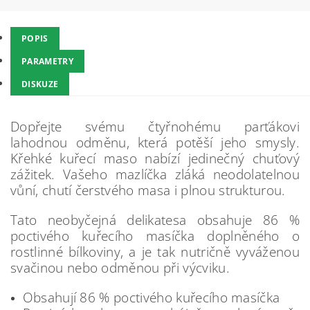
POPIS
PARAMETRY
DISKUZE
Dopřejte svému čtyřnohému parťákovi
lahodnou odměnu, která potěší jeho smysly.
Křehké kuřecí maso nabízí jedinečný chuťový
zážitek. Vašeho mazlíčka zláká neodolatelnou
vůní, chutí čerstvého masa i plnou strukturou.
Tato neobyčejná delikatesa obsahuje 86 %
poctivého kuřecího masíčka doplněného o
rostlinné bílkoviny, a je tak nutričně vyváženou
svačinou nebo odměnou při výcviku.
Obsahují 86 % poctivého kuřecího masíčka