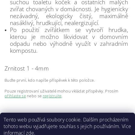
suchou toaletu koček a ostatních malých
zvířat chovaných v domácnosti. Je hygienicky
nezávadný, ekologicky čistý, maximálně
nasáklivý, hrudkující, nealergizující.
Po použití zvířátkem se vytvoří hrudka,
kterou je možno likvidovat v domovním
odpadu nebo výhodně využít v zahradním
kompostu.
Zrnitost 1 - 4mm
Buďte první, kdo napíše příspěvek k této položce.
Pouze registrovaní uživatelé mohou vkládat příspěvky. Prosím
přihlaste se
nebo se
registrujte
.
Tento web používá soubory cookie. Dalším procházením
tohoto webu vyjadřujete souhlas s jejich používáním. Více
informací
zde
.