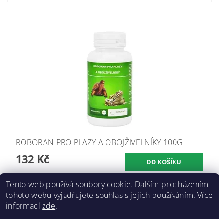
ROBORAN PRO PLAZY A OBOJŽIVELNÍKY 100G
132 Kč
Tento web používá soubory cookie. Dalším procházením
tohoto webu vyjadřujete souhlas s jejich používáním. Více
informací
zde
.
Doprava a platba
|
GDPR
|
Obchodní podmínky
|
Kontakty