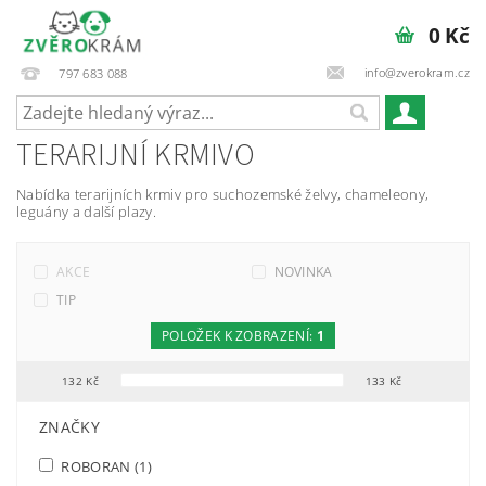
0 Kč
info@zverokram.cz
797 683 088
TERARIJNÍ KRMIVO
Nabídka terarijních krmiv pro suchozemské želvy, chameleony,
leguány a další plazy.
AKCE
NOVINKA
TIP
POLOŽEK K ZOBRAZENÍ:
1
132
Kč
133
Kč
FILTR PODLE PARAMETRŮ, VLASTNOSTÍ A VÝROBCŮ
ZNAČKY
ROBORAN
(1)