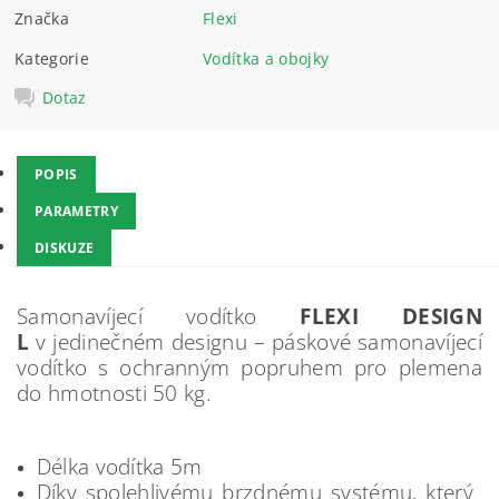
Značka
Flexi
Kategorie
Vodítka a obojky
Dotaz
POPIS
PARAMETRY
DISKUZE
Samonavíjecí vodítko
FLEXI DESIGN
L
v jedinečném designu – páskové samonavíjecí
vodítko s ochranným popruhem pro plemena
do hmotnosti 50 kg.
Délka vodítka 5m
Díky spolehlivému brzdnému systému, který