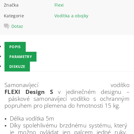
Značka
Flexi
Kategorie
Vodítka a obojky
Dotaz
POPIS
PARAMETRY
DISKUZE
Samonavíjecí vodítko
FLEXI Design S
v jedinečném designu –
páskové samonavíjecí vodítko s ochranným
popruhem pro plemena do hmotnosti 15 kg.
Délka vodítka 5m
Díky spolehlivému brzdnému systému, který
je možno ovládat jen palcem jedné ruky,