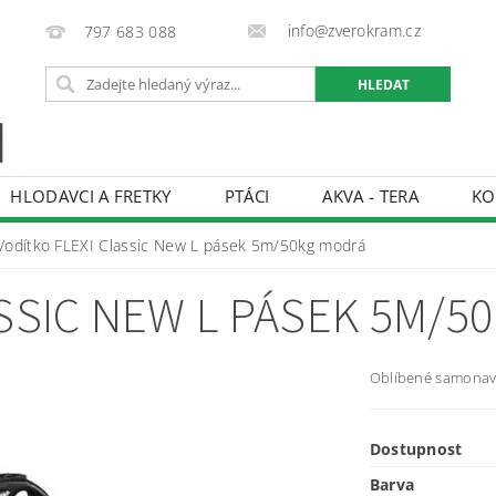
info@zverokram.cz
797 683 088
HLODAVCI A FRETKY
PTÁCI
AKVA - TERA
KO
BCHODNÍ PODMÍNKY
PODMÍNKY OCHRANY OSOBNÍCH 
Vodítko FLEXI Classic New L pásek 5m/50kg modrá
ASSIC NEW L PÁSEK 5M/5
Oblíbené samonaví
Dostupnost
Barva