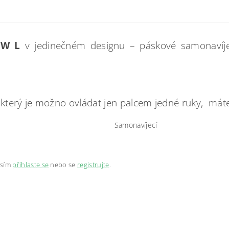
EW L
v jedinečném designu – páskové samonavíj
který je možno ovládat jen palcem jedné ruky, mát
Samonavíjecí
osím
přihlaste se
nebo se
registrujte
.