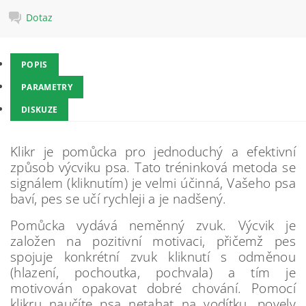
Dotaz
POPIS
PARAMETRY
DISKUZE
Klikr je pomůcka pro jednoduchý a efektivní
způsob výcviku psa. Tato tréninková metoda se
signálem (kliknutím) je velmi účinná, Vašeho psa
baví, pes se učí rychleji a je nadšený.
Pomůcka vydává neměnný zvuk. Výcvik je
založen na pozitivní motivaci, přičemž pes
spojuje konkrétní zvuk kliknutí s odměnou
(hlazení, pochoutka, pochvala) a tím je
motivován opakovat dobré chování. Pomocí
klikru naučíte psa netahat na vodítku, povely