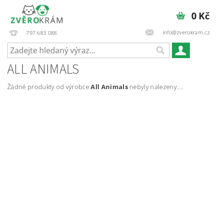
0 Kč
info@zverokram.cz
797 683 088
ALL ANIMALS
Žádné produkty od výrobce
All Animals
nebyly nalezeny....