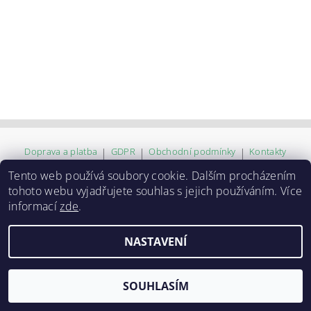
Doprava a platba
|
GDPR
|
Obchodní podmínky
|
Kontakty
Tento web používá soubory cookie. Dalším procházením
tohoto webu vyjadřujete souhlas s jejich používáním. Více
2026 ©
ZVĚROKRÁM
, všechna práva vyhrazena
informací
zde
.
Vytvořil Shoptet
NASTAVENÍ
SOUHLASÍM