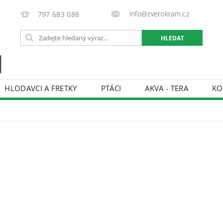
info@zverokram.cz
797 683 088
HLODAVCI A FRETKY
PTÁCI
AKVA - TERA
KO
BCHODNÍ PODMÍNKY
PODMÍNKY OCHRANY OSOBNÍCH 