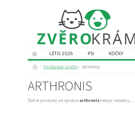
LÉTO 2026
PSI
KOČKY
KONTAKTY
DOPRAVA A PLATBA
O
Prodávané značky
arthronis
ARTHRONIS
Žádné produkty od výrobce
arthronis
nebyly nalezeny....