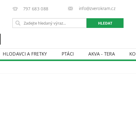
info@zverokram.cz
797 683 088
HLODAVCI A FRETKY
PTÁCI
AKVA - TERA
KO
BCHODNÍ PODMÍNKY
PODMÍNKY OCHRANY OSOBNÍCH 