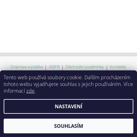
Doprava a platba
|
GDPR
|
Obchodní podmínky
|
Kontakty
Tento web používá soubory cookie. Dalším procházením
tohoto webu vyjadřujete souhlas s jejich používáním. Více
2026 ©
ZVĚROKRÁM
, všechna práva vyhrazena
informací
zde
.
Vytvořil Shoptet
NASTAVENÍ
SOUHLASÍM