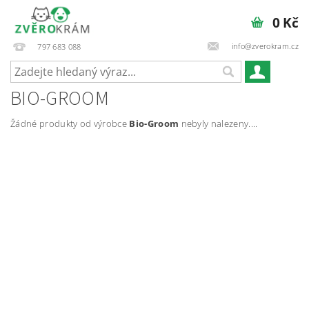
0 Kč
info@zverokram.cz
797 683 088
BIO-GROOM
Žádné produkty od výrobce
Bio-Groom
nebyly nalezeny....