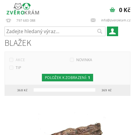
0 Kč
info@zverokram.cz
797 683 088
BLAŽEK
AKCE
NOVINKA
TIP
POLOŽEK K ZOBRAZENÍ:
1
368
Kč
369
Kč