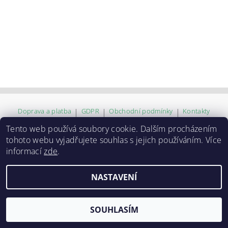
Doprava a platba
|
GDPR
|
Obchodní podmínky
|
Kontakty
Tento web používá soubory cookie. Dalším procházením
tohoto webu vyjadřujete souhlas s jejich používáním. Více
2026 ©
ZVĚROKRÁM
, všechna práva vyhrazena
informací
zde
.
Vytvořil Shoptet
NASTAVENÍ
SOUHLASÍM