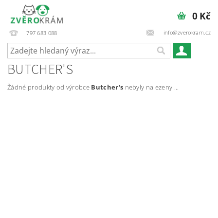
0 Kč
info@zverokram.cz
797 683 088
BUTCHER'S
Žádné produkty od výrobce
Butcher's
nebyly nalezeny....