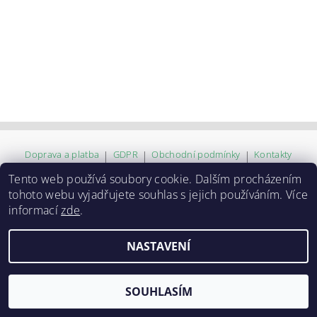
Doprava a platba
|
GDPR
|
Obchodní podmínky
|
Kontakty
Tento web používá soubory cookie. Dalším procházením
tohoto webu vyjadřujete souhlas s jejich používáním. Více
2026 ©
ZVĚROKRÁM
, všechna práva vyhrazena
informací
zde
.
Vytvořil Shoptet
NASTAVENÍ
SOUHLASÍM