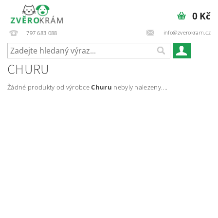
0 Kč
info@zverokram.cz
797 683 088
CHURU
Žádné produkty od výrobce
Churu
nebyly nalezeny....