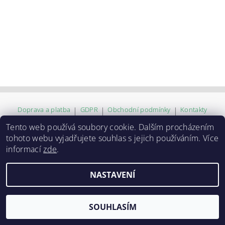
Doprava a platba
|
GDPR
|
Obchodní podmínky
|
Kontakty
Tento web používá soubory cookie. Dalším procházením
tohoto webu vyjadřujete souhlas s jejich používáním. Více
2026 ©
ZVĚROKRÁM
, všechna práva vyhrazena
informací
zde
.
Vytvořil Shoptet
NASTAVENÍ
SOUHLASÍM