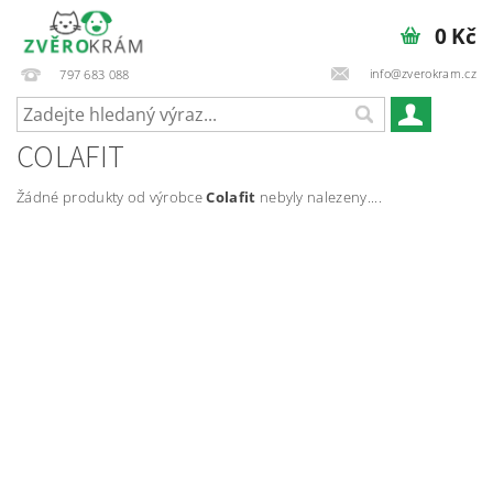
0 Kč
info@zverokram.cz
797 683 088
COLAFIT
Žádné produkty od výrobce
Colafit
nebyly nalezeny....