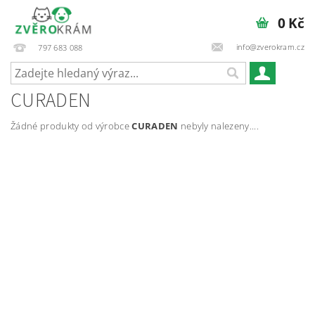
0 Kč
info@zverokram.cz
797 683 088
CURADEN
Žádné produkty od výrobce
CURADEN
nebyly nalezeny....