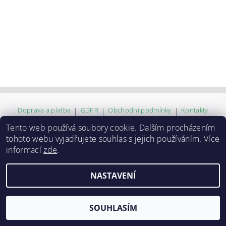
Doprava a platba
|
GDPR
|
Obchodní podmínky
|
Kontakty
Tento web používá soubory cookie. Dalším procházením
tohoto webu vyjadřujete souhlas s jejich používáním. Více
2026 ©
ZVĚROKRÁM
, všechna práva vyhrazena
informací
zde
.
Vytvořil Shoptet
NASTAVENÍ
SOUHLASÍM