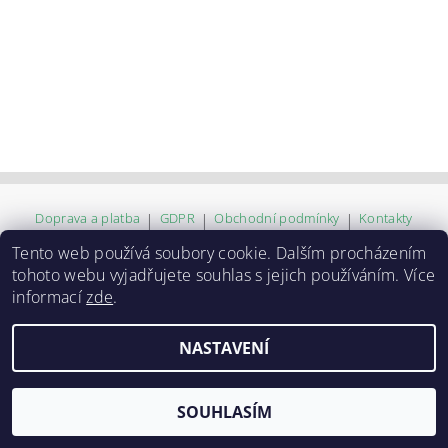
Doprava a platba
|
GDPR
|
Obchodní podmínky
|
Kontakty
Tento web používá soubory cookie. Dalším procházením
tohoto webu vyjadřujete souhlas s jejich používáním. Více
2026 ©
ZVĚROKRÁM
, všechna práva vyhrazena
informací
zde
.
Vytvořil Shoptet
NASTAVENÍ
SOUHLASÍM