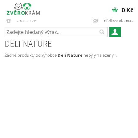
0 Kč
info@zverokram.cz
797 683 088
DELI NATURE
Žádné produkty od výrobce
Deli Nature
nebyly nalezeny....