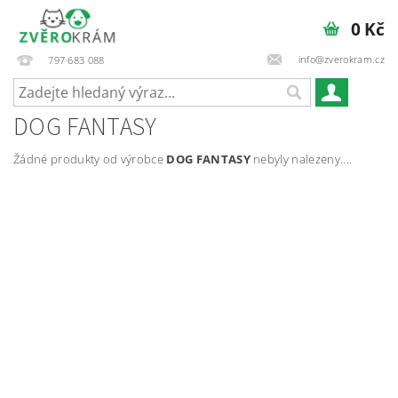
0 Kč
info@zverokram.cz
797 683 088
DOG FANTASY
Žádné produkty od výrobce
DOG FANTASY
nebyly nalezeny....