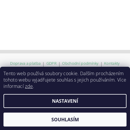
Doprava a platba
|
GDPR
|
Obchodní podmínky
|
Kontakty
Tento web používá soubory cookie. Dalším procházením
tohoto webu vyjadřujete souhlas s jejich používáním. Více
2026 ©
ZVĚROKRÁM
, všechna práva vyhrazena
informací
zde
.
Vytvořil Shoptet
NASTAVENÍ
SOUHLASÍM