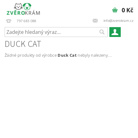
0 Kč
info@zverokram.cz
797 683 088
DUCK CAT
Žádné produkty od výrobce
Duck Cat
nebyly nalezeny....