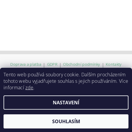
Doprava a platba
|
GDPR
|
Obchodní podmínky
|
Kontakty
Tento web používá soubory cookie. Dalším procházením
tohoto webu vyjadřujete souhlas s jejich používáním. Více
2026 ©
ZVĚROKRÁM
, všechna práva vyhrazena
informací
zde
.
Vytvořil Shoptet
NASTAVENÍ
SOUHLASÍM