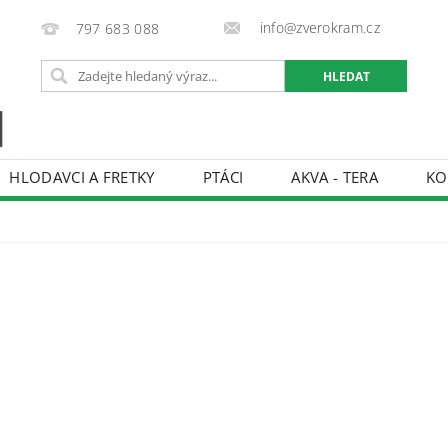
info@zverokram.cz
797 683 088
HLODAVCI A FRETKY
PTÁCI
AKVA - TERA
KO
BCHODNÍ PODMÍNKY
PODMÍNKY OCHRANY OSOBNÍCH 