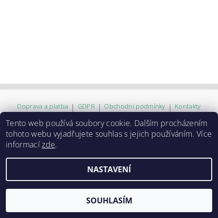
Doprava a platba
|
GDPR
|
Obchodní podmínky
|
Kontakty
Tento web používá soubory cookie. Dalším procházením
tohoto webu vyjadřujete souhlas s jejich používáním. Více
2026 ©
ZVĚROKRÁM
, všechna práva vyhrazena
informací
zde
.
Vytvořil Shoptet
NASTAVENÍ
SOUHLASÍM