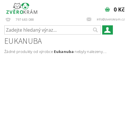
0 Kč
info@zverokram.cz
797 683 088
EUKANUBA
Žádné produkty od výrobce
Eukanuba
nebyly nalezeny....