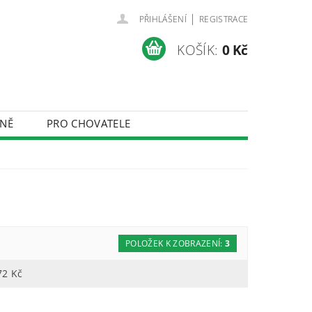
|
PŘIHLÁŠENÍ
REGISTRACE
KOŠÍK:
0 Kč
NĚ
PRO CHOVATELE
ÚDAJŮ
POLOŽEK K ZOBRAZENÍ:
3
72
Kč