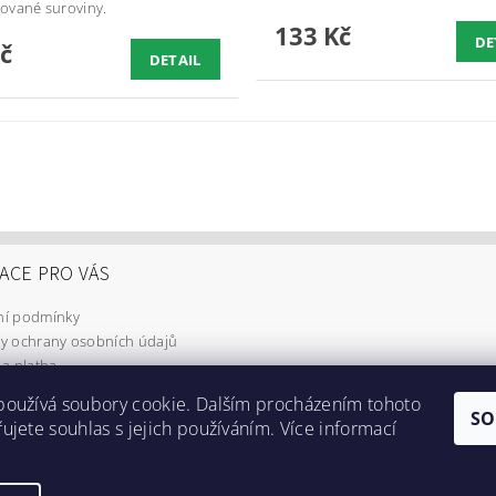
ované suroviny.
133 Kč
DE
č
DETAIL
ACE PRO VÁS
í podmínky
y ochrany osobních údajů
a platba
používá soubory cookie. Dalším procházením tohoto
SO
ujete souhlas s jejich používáním. Více informací
Doprava a platba
|
GDPR
|
Obchodní podmínky
|
Kontakty