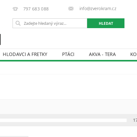
info@zverokram.cz
797 683 088
HLODAVCI A FRETKY
PTÁCI
AKVA - TERA
KO
BCHODNÍ PODMÍNKY
PODMÍNKY OCHRANY OSOBNÍCH 
1