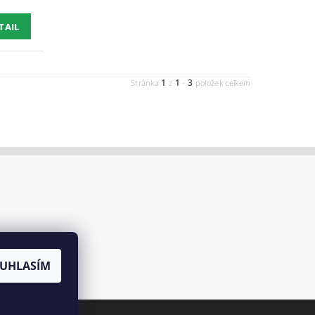
TAIL
1
1
3
Stránka
z
-
položek celkem
UHLASÍM