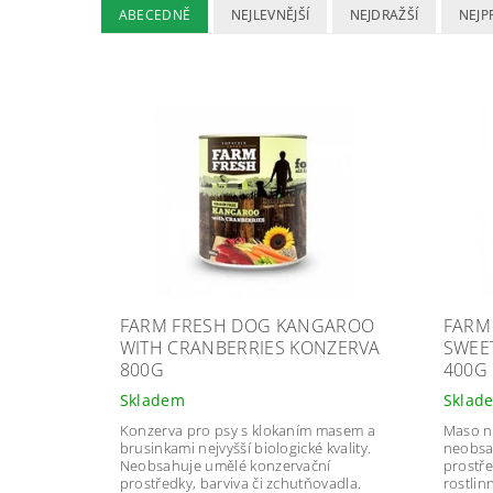
ABECEDNĚ
NEJLEVNĚJŠÍ
NEJDRAŽŠÍ
NEJP
FARM FRESH DOG KANGAROO
FARM
WITH CRANBERRIES KONZERVA
SWEE
800G
400G
Skladem
Sklad
Konzerva pro psy s klokaním m
asem a
Maso ne
brusinkami nejvyšší biologické kvality.
neobsa
Neobsahuje umělé konzervační
prostře
prostředky, barviva či zchutňovadla.
rostlin