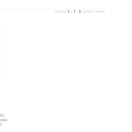
1
1
3
Stránka
z
-
položek celkem
šší
umělé
či