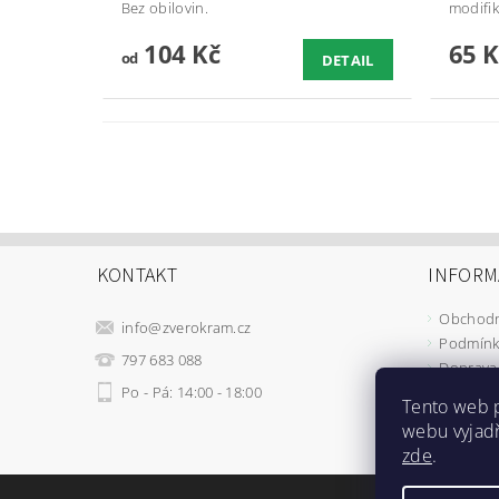
Bez obilovin.
modifik
104 Kč
65 K
od
DETAIL
KONTAKT
INFORM
Obchodn
info
@
zverokram.cz
Podmínk
797 683 088
Doprava 
Po - Pá: 14:00 - 18:00
Tento web 
webu vyjadř
zde
.