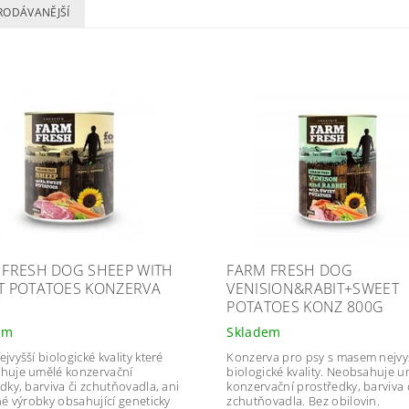
RODÁVANĚJŠÍ
 FRESH DOG SHEEP WITH
FARM FRESH DOG
T POTATOES KONZERVA
VENISION&RABIT+SWEET
POTATOES KONZ 800G
em
Skladem
jvyšší biologické kvality které
Konzerva pro psy s m
asem nejvy
huje umělé konzervační
biologické kvality. Neobsahuje 
dky, barviva či zchutňovadla, ani
konzervační prostředky, barviva 
né výrobky obsahující geneticky
zchutňovadla. Bez obilovin.