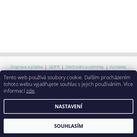
Doprava a platba
|
GDPR
|
Obchodní podmínky
|
Kontakty
Tento web používá soubory cookie. Dalším procházením
tohoto webu vyjadřujete souhlas s jejich používáním. Více
2026 ©
ZVĚROKRÁM
, všechna práva vyhrazena
informací
zde
.
Vytvořil Shoptet
NASTAVENÍ
SOUHLASÍM