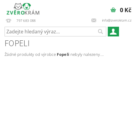
0 Kč
info@zverokram.cz
797 683 088
FOPELI
Žádné produkty od výrobce
Fopeli
nebyly nalezeny....