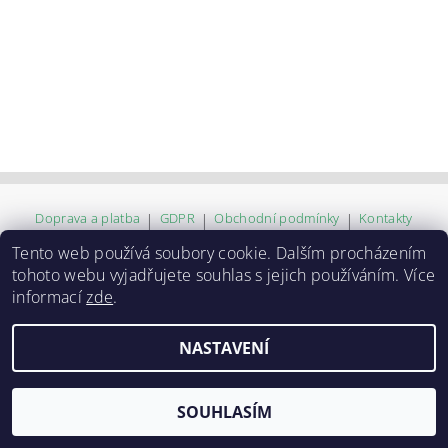
Doprava a platba
|
GDPR
|
Obchodní podmínky
|
Kontakty
Tento web používá soubory cookie. Dalším procházením
tohoto webu vyjadřujete souhlas s jejich používáním. Více
2026 ©
ZVĚROKRÁM
, všechna práva vyhrazena
informací
zde
.
Vytvořil Shoptet
NASTAVENÍ
SOUHLASÍM