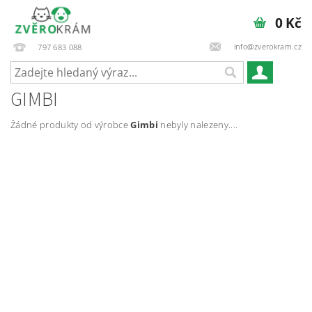
0 Kč
info@zverokram.cz
797 683 088
GIMBI
Žádné produkty od výrobce
Gimbi
nebyly nalezeny....