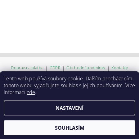
Doprava a platba
|
GDPR
|
Obchodní podmínky
|
Kontakty
Tento web používá soubory cookie. Dalším procházením
tohoto webu vyjadřujete souhlas s jejich používáním. Více
2026 ©
ZVĚROKRÁM
, všechna práva vyhrazena
informací
zde
.
Vytvořil Shoptet
NASTAVENÍ
SOUHLASÍM