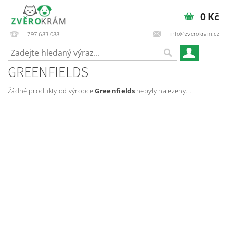
0 Kč
info@zverokram.cz
797 683 088
GREENFIELDS
Žádné produkty od výrobce
Greenfields
nebyly nalezeny....