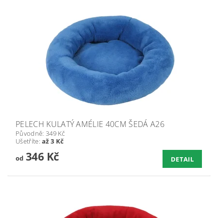
PELECH KULATÝ AMÉLIE 40CM ŠEDÁ A26
Původně:
349 Kč
Ušetříte
:
až 3 Kč
346 Kč
od
DETAIL