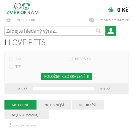
0 Kč
info@zverokram.cz
797 683 088
I LOVE PETS
AKCE
NOVINKA
TIP
POLOŽEK K ZOBRAZENÍ:
3
346
Kč
491
Kč
ABECEDNĚ
NEJLEVNĚJŠÍ
NEJDRAŽŠÍ
NEJPRODÁVANĚJŠÍ
3
položek celkem