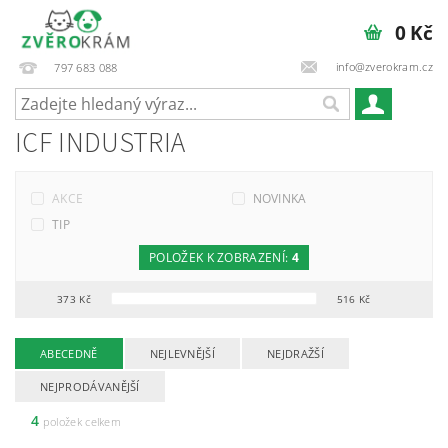
0 Kč
info@zverokram.cz
797 683 088
ICF INDUSTRIA
AKCE
NOVINKA
TIP
POLOŽEK K ZOBRAZENÍ:
4
373
Kč
516
Kč
ABECEDNĚ
NEJLEVNĚJŠÍ
NEJDRAŽŠÍ
NEJPRODÁVANĚJŠÍ
4
položek celkem