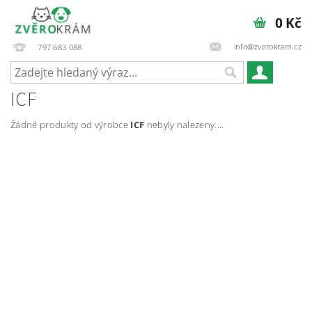
0 Kč
info@zverokram.cz
797 683 088
ICF
Žádné produkty od výrobce
ICF
nebyly nalezeny....