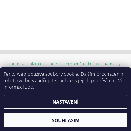
Doprava a platba
|
GDPR
|
Obchodní podmínky
|
Kontakty
Tento web používá soubory cookie. Dalším procházením
tohoto webu vyjadřujete souhlas s jejich používáním. Více
2026 ©
ZVĚROKRÁM
, všechna práva vyhrazena
informací
zde
.
Vytvořil Shoptet
NASTAVENÍ
SOUHLASÍM