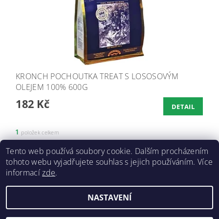
KRONCH POCHOUTKA TREAT S LOSOSOVÝM
OLEJEM 100% 600G
182 Kč
DETAIL
1
položek celkem
Tento web používá soubory cookie. Dalším procházením
tohoto webu vyjadřujete souhlas s jejich používáním. Více
informací
zde
.
Doprava a platba
|
GDPR
|
Obchodní podmínky
|
Kontakty
NASTAVENÍ
2026 ©
ZVĚROKRÁM
, všechna práva vyhrazena