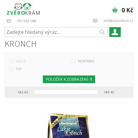
0 Kč
info@zverokram.cz
797 683 088
KRONCH
AKCE
NOVINKA
TIP
POLOŽEK K ZOBRAZENÍ:
1
182
Kč
183
Kč