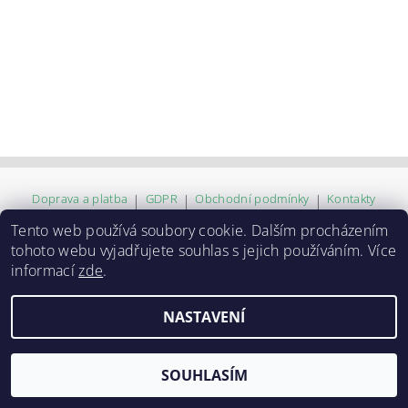
Doprava a platba
|
GDPR
|
Obchodní podmínky
|
Kontakty
Tento web používá soubory cookie. Dalším procházením
tohoto webu vyjadřujete souhlas s jejich používáním. Více
2026 ©
ZVĚROKRÁM
, všechna práva vyhrazena
informací
zde
.
Vytvořil Shoptet
NASTAVENÍ
SOUHLASÍM