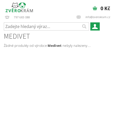
0 Kč
info@zverokram.cz
797 683 088
MEDIVET
Žádné produkty od výrobce
Medivet
nebyly nalezeny....