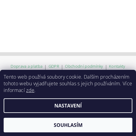
Doprava a platba
|
GDPR
|
Obchodní podmínky
|
Kontakty
Tento web používá soubory cookie. Dalším procházením
tohoto webu vyjadřujete souhlas s jejich používáním. Více
2026 ©
ZVĚROKRÁM
, všechna práva vyhrazena
informací
zde
.
Vytvořil Shoptet
NASTAVENÍ
SOUHLASÍM