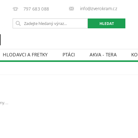
info@zverokram.cz
797 683 088
HLODAVCI A FRETKY
PTÁCI
AKVA - TERA
KO
BCHODNÍ PODMÍNKY
PODMÍNKY OCHRANY OSOBNÍCH 
y....