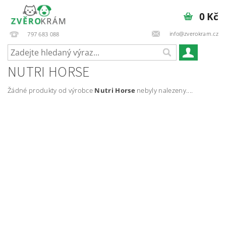
0 Kč
info@zverokram.cz
797 683 088
NUTRI HORSE
Žádné produkty od výrobce
Nutri Horse
nebyly nalezeny....