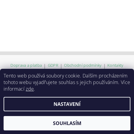
Doprava a platba
|
GDPR
|
Obchodní podmínky
|
Kontakty
Tento web používá soubory cookie. Dalším procházením
tohoto webu vyjadřujete souhlas s jejich používáním. Více
2026 ©
ZVĚROKRÁM
, všechna práva vyhrazena
informací
zde
.
Vytvořil Shoptet
NASTAVENÍ
SOUHLASÍM