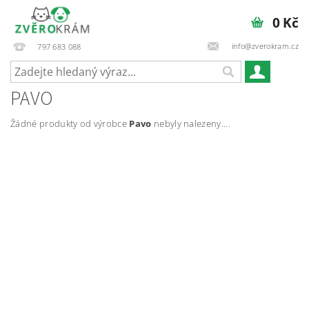
0 Kč
info@zverokram.cz
797 683 088
PAVO
Žádné produkty od výrobce
Pavo
nebyly nalezeny....