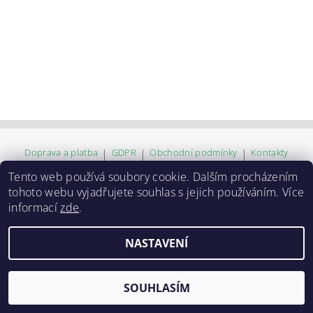
Doprava a platba
|
GDPR
|
Obchodní podmínky
|
Kontakty
Tento web používá soubory cookie. Dalším procházením
tohoto webu vyjadřujete souhlas s jejich používáním. Více
2026 ©
ZVĚROKRÁM
, všechna práva vyhrazena
informací
zde
.
Vytvořil Shoptet
NASTAVENÍ
SOUHLASÍM