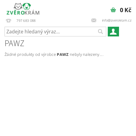
0 Kč
info@zverokram.cz
797 683 088
PAWZ
Žádné produkty od výrobce
PAWZ
nebyly nalezeny....