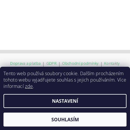
Doprava a platba
|
GDPR
|
Obchodní podmínky
|
Kontakty
Tento web používá soubory cookie. Dalším procházením
tohoto webu vyjadřujete souhlas s jejich používáním. Více
2026 ©
ZVĚROKRÁM
, všechna práva vyhrazena
informací
zde
.
Vytvořil Shoptet
NASTAVENÍ
SOUHLASÍM