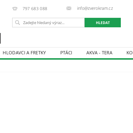
info@zverokram.cz
797 683 088
HLODAVCI A FRETKY
PTÁCI
AKVA - TERA
KO
BCHODNÍ PODMÍNKY
PODMÍNKY OCHRANY OSOBNÍCH 