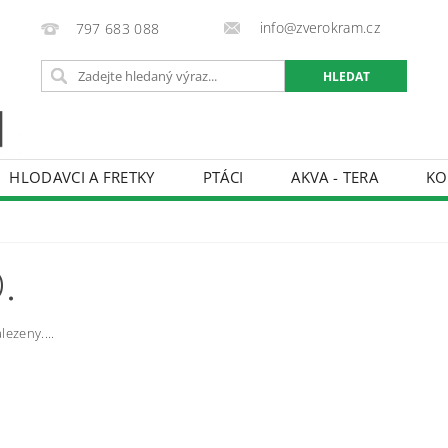
info@zverokram.cz
797 683 088
HLODAVCI A FRETKY
PTÁCI
AKVA - TERA
KO
BCHODNÍ PODMÍNKY
PODMÍNKY OCHRANY OSOBNÍCH 
.
lezeny....