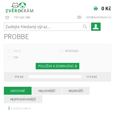
0 Kč
info@zverokram.cz
797 683 088
PROBBE
AKCE
NOVINKA
TIP
POLOŽEK K ZOBRAZENÍ:
2
775
Kč
1119
Kč
ABECEDNĚ
NEJLEVNĚJŠÍ
NEJDRAŽŠÍ
NEJPRODÁVANĚJŠÍ
2
položek celkem