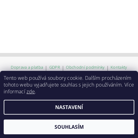
Doprava a platba
|
GDPR
|
Obchodní podmínky
|
Kontakty
Tento web používá soubory cookie. Dalším procházením
tohoto webu vyjadřujete souhlas s jejich používáním. Více
2026 ©
ZVĚROKRÁM
, všechna práva vyhrazena
informací
zde
.
Vytvořil Shoptet
NASTAVENÍ
SOUHLASÍM