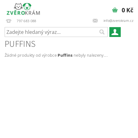
0 Kč
info@zverokram.cz
797 683 088
PUFFINS
Žádné produkty od výrobce
Puffins
nebyly nalezeny....